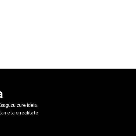
a
Esaguzu zure ideia,
an eta errealitate