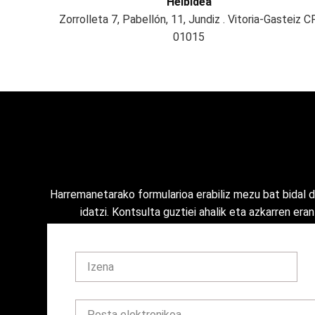
Helbidea
Zorrolleta 7, Pabellón, 11, Jundiz . Vitoria-Gasteiz C
01015
Harremanetarako formularioa erabiliz mezu bat bidal
idatzi. Kontsulta guztiei ahalik eta azkarren era