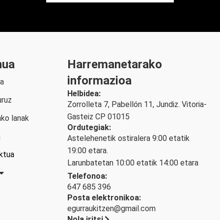
nua
Harremanetarako
informazioa
ra
Helbidea:
uruz
Zorrolleta 7, Pabellón 11, Jundiz. Vitoria-
Gasteiz CP 01015
ko lanak
Ordutegiak:
a
Astelehenetik ostiralera 9:00 etatik
19:00 etara.
ktua
Larunbatetan 10:00 etatik 14:00 etara
Telefonoa:
647 685 396
Posta elektronikoa:
egurraukitzen@gmail.com
Nola iritsi