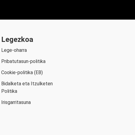
Legezkoa
Lege-oharra
Pribatutasun-politika
Cookie-politika (EB)
Bidalketa eta Itzulketen
Politika
Irisgarritasuna