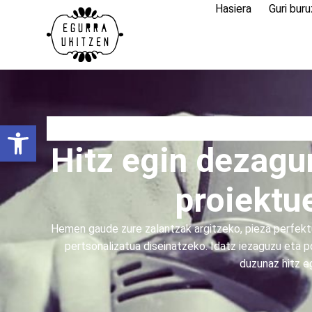
Hasiera
Guri buru
Open toolbar
Hitz egin dezagun
proiektu
Hemen gaude zure zalantzak argitzeko, pieza perfekt
pertsonalizatua diseinatzeko. Idatz iezaguzu eta 
duzunaz hitz e