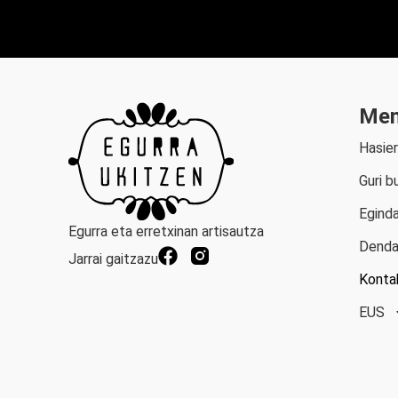
Me
Hasie
Guri b
Eginda
Egurra eta erretxinan artisautza
Dend
Jarrai gaitzazu
Konta
EUS