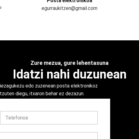
Posta elektronikoa
egurraukitzen@gmail.com
P
Zure mezua, gure lehentasuna
Idatzi nahi duzunean
 diezagukezu edo zuzenean posta elektronikoz
ntzuten diegu, itxaron behar ez dezazun.