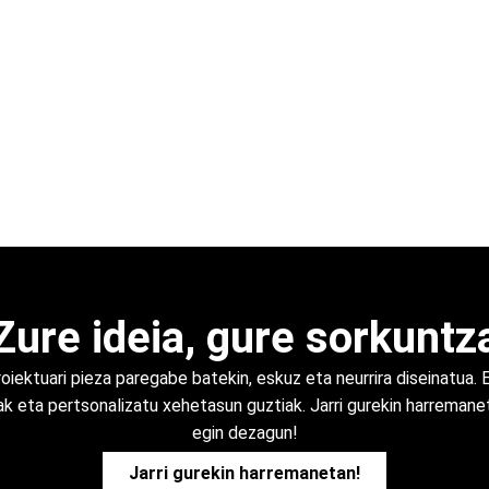
Zure ideia, gure sorkuntz
oiektuari pieza paregabe batekin, eskuz eta neurrira diseinatua. 
k eta pertsonalizatu xehetasun guztiak. Jarri gurekin harremanet
egin dezagun!
Jarri gurekin harremanetan!