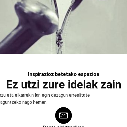
Inspirazioz betetako espazioa
Ez utzi zure ideiak zain
azu eta elkarrekin lan egin dezagun errealitate
 laguntzeko nago hemen.