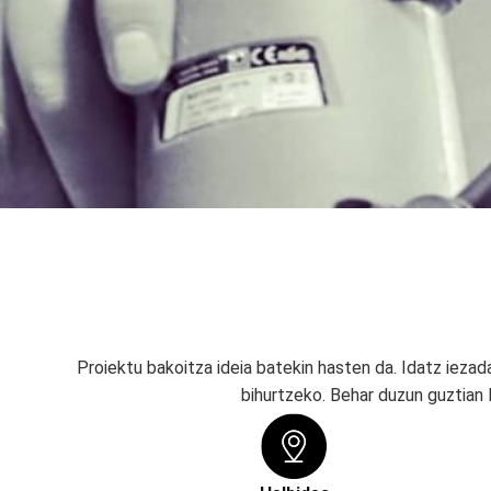
Proiektu bakoitza ideia batekin hasten da. Idatz iezad
bihurtzeko. Behar duzun guztian