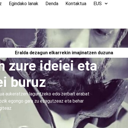
z
Egindako lanak
Denda
Kontaktua
EUS
Eralda dezagun elkarrekin imajinatzen duzuna
 zure ideiei eta
ei buruz
ua aukeratzen laguntzeko edo zerbait erabat
pozik egongo gara zu ezagutzeaz eta behar
giteaz.