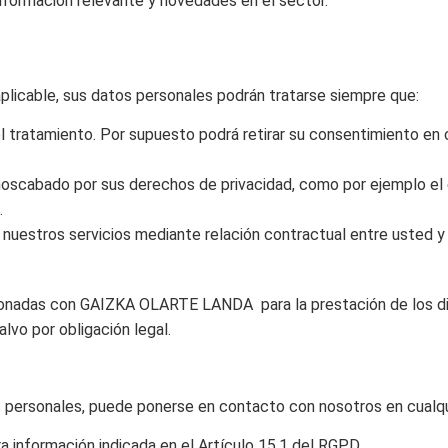
información relevante y novedades en el sector.
plicable, sus datos personales podrán tratarse siempre que:
l tratamiento. Por supuesto podrá retirar su consentimiento en
enoscabado por sus derechos de privacidad, como por ejemplo el 
.
 nuestros servicios mediante relación contractual entre usted y
onadas con GAIZKA OLARTE LANDA para la prestación de los div
lvo por obligación legal.
os personales, puede ponerse en contacto con nosotros en cual
a información indicada en el Artículo 15.1 del RGPD.