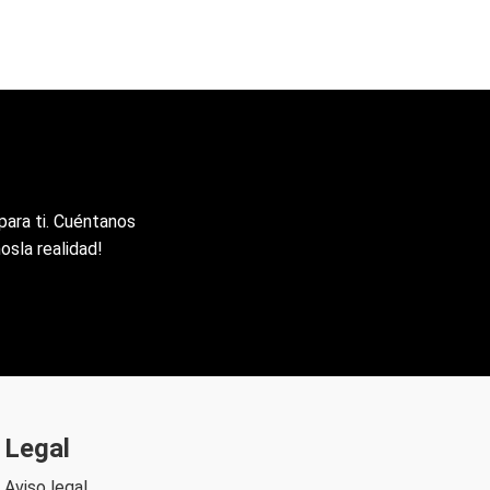
n
para ti. Cuéntanos
osla realidad!
Legal
Aviso legal